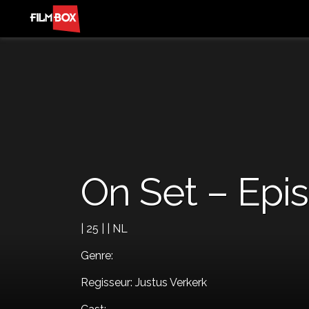
On Set – Epi
| 25 | | NL
Genre:
Regisseur: Justus Verkerk