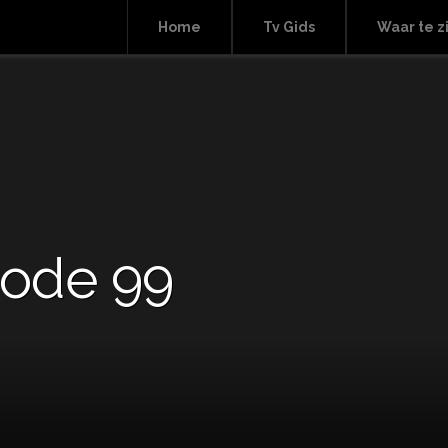
Home
Tv Gids
Waar te z
sode 99