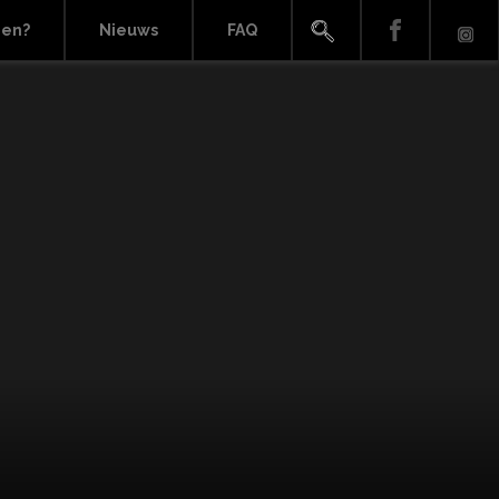
ien?
Nieuws
FAQ