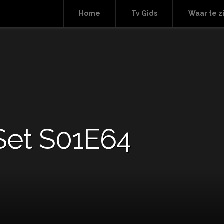
Home
Tv Gids
Waar te z
Set S01E64