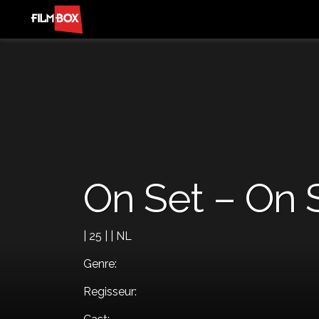
On Set – On 
| 25 | | NL
Genre:
Regisseur: