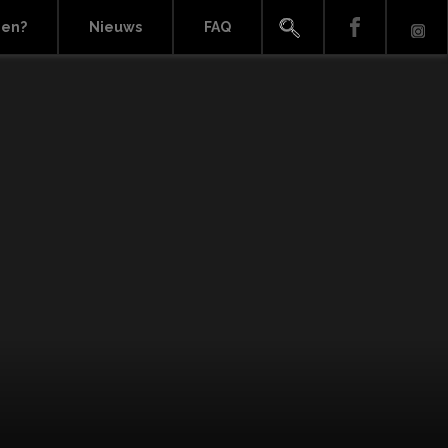
ien?
Nieuws
FAQ