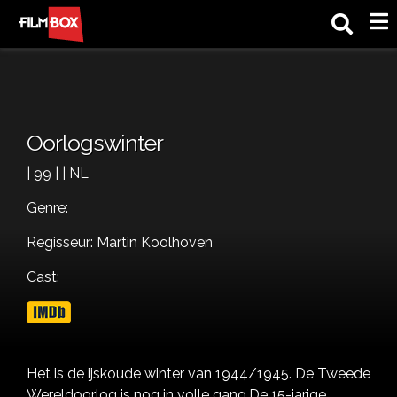
M
Oorlogswinter
| 99 | | NL
Genre:
Regisseur: Martin Koolhoven
Cast:
Het is de ijskoude winter van 1944/1945. De Tweede
Wereldoorlog is nog in volle gang.De 15-jarige