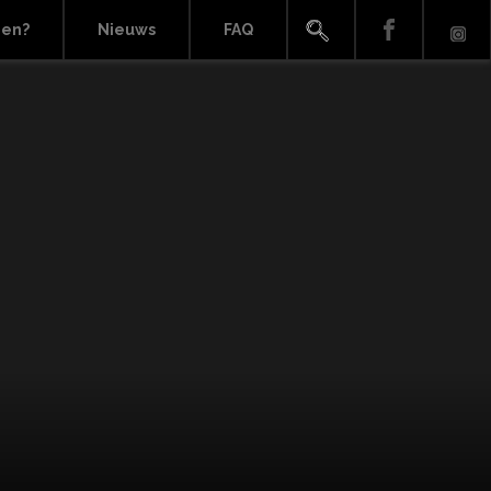
ien?
Nieuws
FAQ