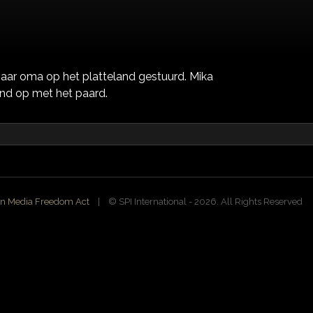
 haar oma op het platteland gestuurd. Mika
and op met het paard.
n Media Freedom Act
| ©️ SPI International - 2026. All Rights Reserved