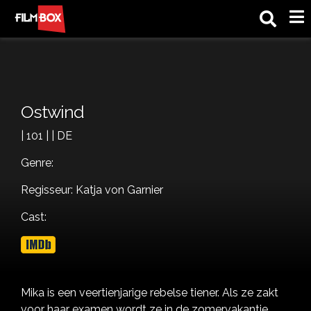
M
Ostwind
| 101 | | DE
Genre:
Regisseur: Katja von Garnier
Cast:
Mika is een veertienjarige rebelse tiener. Als ze zakt
voor haar examen wordt ze in de zomervakantie