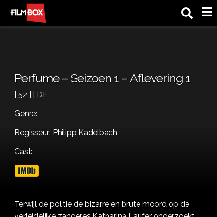
M
Perfume – Seizoen 1 – Aflevering 1
| 52 | | DE
Genre:
Regisseur: Philipp Kadelbach
Cast:
Terwijl de politie de bizarre en brute moord op de
verleidelijke zangeres Katharina Läufer onderzoekt,