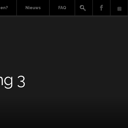
ien?
Nieuws
FAQ
ng 3