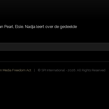
 Pearl, Elsie. Nadja leert over de gedeelde
n Media Freedom Act
| ©️ SPI International - 2026. All Rights Reserved