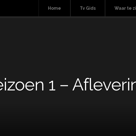
Home
Tv Gids
Waar te z
izoen 1 – Afleveri