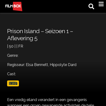
M
Prison Island – Seizoen 1 –
Aflevering 5
| 50 | | FR
Genre:
Regisseur: Elsa Bennett, Hippolyte Dard
Cast:
Een vredig eiland verandert in een gevangenis
wanneer een groep gewapende activisten de hele