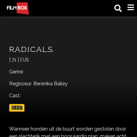
M
R.A.D.I.C.A.L.S.
| 71 | | US
Genre:
Regisseur: Berenika Bailey
Cast:
Wanneer honden uit de buurt worden gestolen door
een slechterik met een boosaardig plan, maken acht