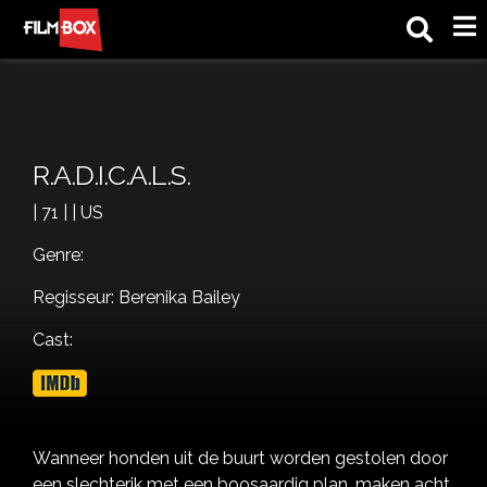
M
R.A.D.I.C.A.L.S.
| 71 | | US
Genre:
Regisseur: Berenika Bailey
Cast:
Wanneer honden uit de buurt worden gestolen door
een slechterik met een boosaardig plan, maken acht