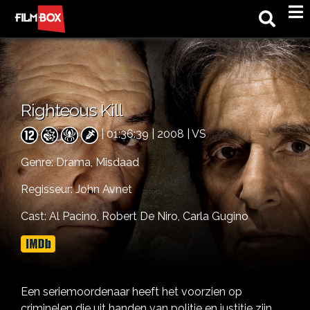
M
Righteous Kill
| 01:36:39 | 2008 | VS
Genre:
Drama,
Misdaad
Regisseur: John Avnet
Cast:
Al Pacino,
Robert De Niro,
Carla Gugino
Een seriemoordenaar heeft het voorzien op
criminelen die uit handen van politie en justitie zijn