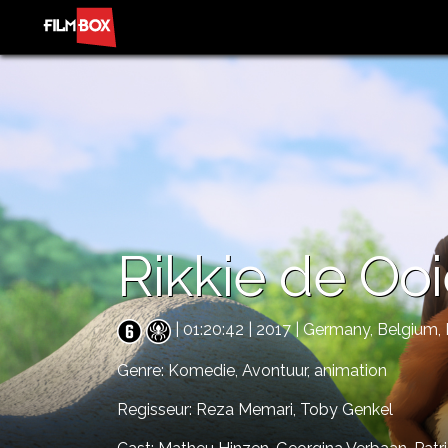
Rikkie de Oo
| 01:20:42 | 2017 | Germany, Belgiu
Genre:
Komedie,
Avontuur,
animation
Regisseur: Reza Memari, Toby Genkel