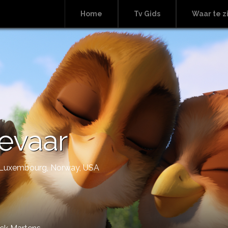
Home
Tv Gids
Waar te z
ievaar
m, Luxembourg, Norway, USA