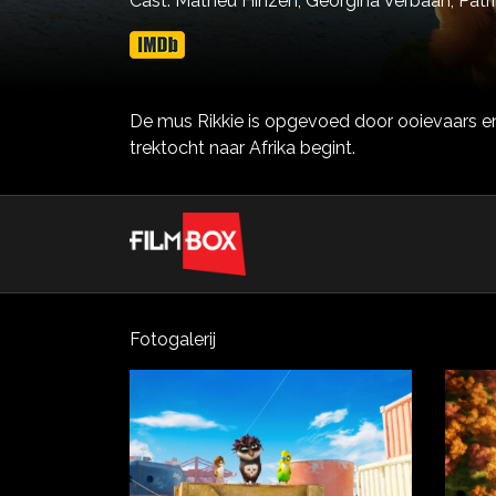
Cast:
Matheu Hinzen,
Georgina Verbaan,
Patr
De mus Rikkie is opgevoed door ooievaars en 
trektocht naar Afrika begint.
Fotogalerij