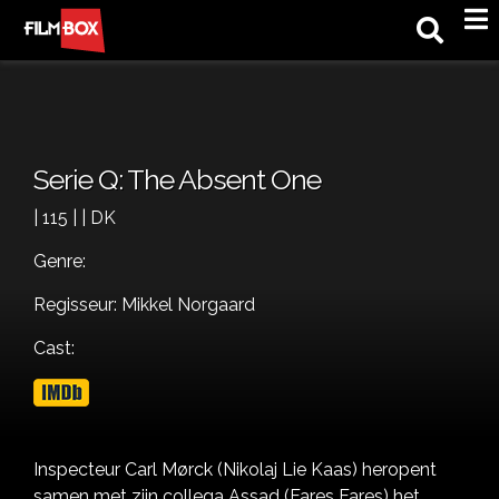
M
Serie Q: The Absent One
| 115 | | DK
Genre:
Regisseur: Mikkel Norgaard
Cast:
Inspecteur Carl Mørck (Nikolaj Lie Kaas) heropent
samen met zijn collega Assad (Fares Fares) het