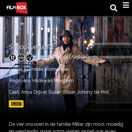
M
Smoorverliefd
| 01:31:34 | 2013 | Netherlands
Genre:
Komedie,
Romantiek
Regisseur: Hilde van Mieghem
Cast:
Anna Drijver,
Susan Visser,
Johnny de Mol
De vier vrouwen in de familie Miller zijn mooi, moedig
en verstandig, maar soms weten ze het ook even