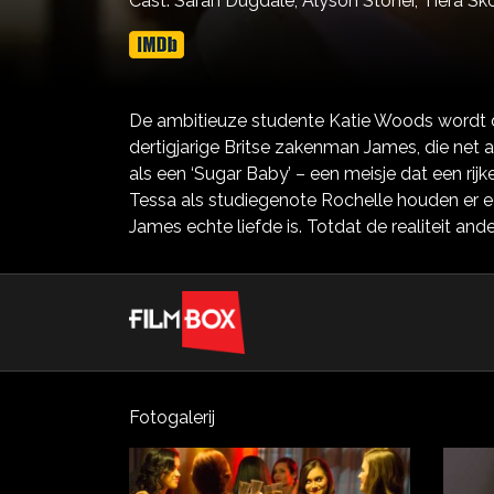
Cast:
Sarah Dugdale,
Alyson Stoner,
Tiera S
De ambitieuze studente Katie Woods wordt d
dertigjarige Britse zakenman James, die net a
als een ‘Sugar Baby’ – een meisje dat een ri
Tessa als studiegenote Rochelle houden er ee
James echte liefde is. Totdat de realiteit ander
Fotogalerij