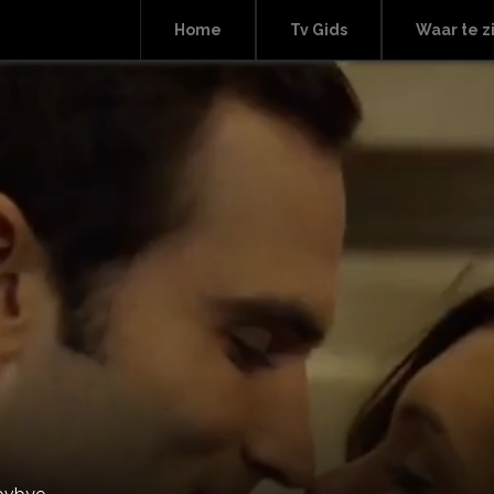
Home
Tv Gids
Waar te z