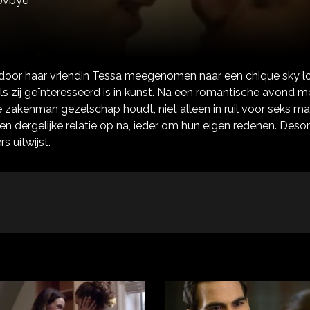
kovbye
oor haar vriendin Tessa meegenomen naar een chique sky lou
ls zij geïnteresseerd is in kunst. Na een romantische avond m
jke zakenman gezelschap houdt, niet alleen in ruil voor seks 
n dergelijke relatie op na, ieder om hun eigen redenen. Deso
s uitwijst.