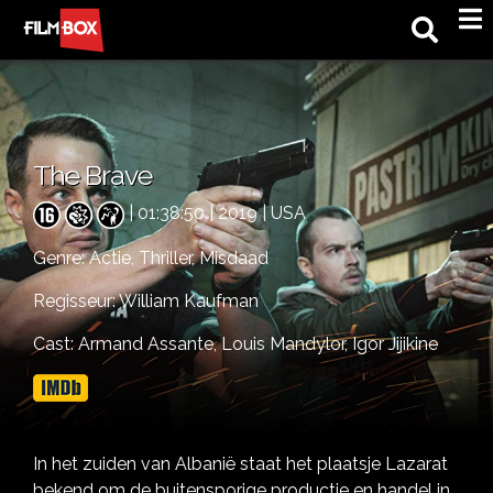
M
The Brave
| 01:38:50 | 2019 | USA
Genre:
Actie,
Thriller,
Misdaad
Regisseur: William Kaufman
Cast:
Armand Assante,
Louis Mandylor,
Igor Jijikine
In het zuiden van Albanië staat het plaatsje Lazarat
bekend om de buitensporige productie en handel in