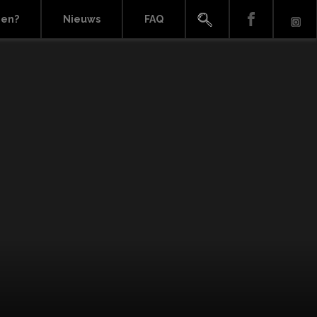
ien?
Nieuws
FAQ