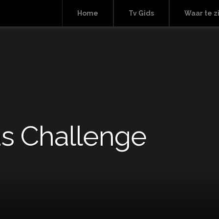
Home
Tv Gids
Waar te z
s Challenge