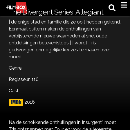
M
The Divergent Series: Allegiant
| de enige stad en familie die ze ooit hebben gekend.
Eenmaal buiten maken de onthullingen van
verbijsterende nieuwe waarheden al snel oude
ontdekkingen betekenisloos | | wordt Tris
gedwongen onmogelijke keuzes te maken over
moed
Genre:
Regisseur: 116
Cast:
2016
Na de schokkende onthullingen in Insurgent” moet
Tris ontsnappen met Four en voor de allereerste