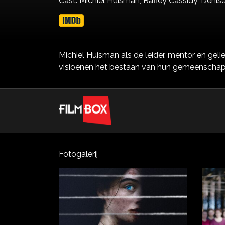
Cast:
Michiel Huisman,
Raffey Cassidy,
Denis
Michiel Huisman als de leider, mentor en gel
visioenen het bestaan van hun gemeenschap in
Fotogalerij