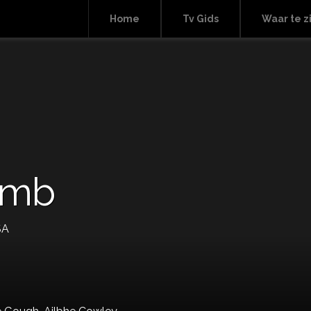
Home
Tv Gids
Waar te z
amb
SA