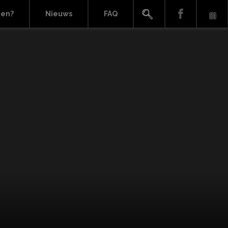
ien?
Nieuws
FAQ