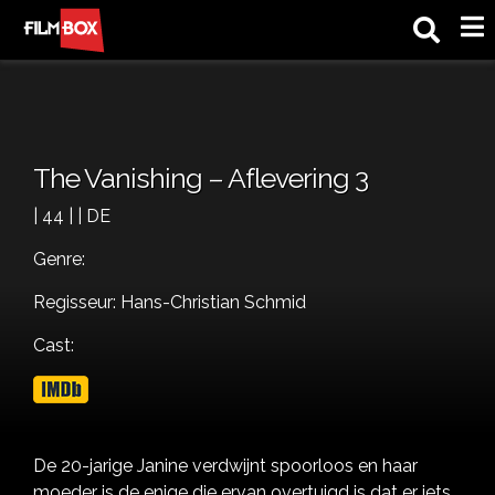
M
The Vanishing – Aflevering 3
| 44 | | DE
Genre:
Regisseur: Hans-Christian Schmid
Cast:
De 20-jarige Janine verdwijnt spoorloos en haar
moeder is de enige die ervan overtuigd is dat er iets