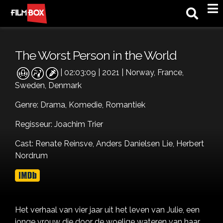
M
The Worst Person in the World
| 02:03:09 | 2021 | Norway, France,
Sweden, Denmark
Genre:
Drama,
Komedie,
Romantiek
Regisseur: Joachim Trier
Cast:
Renate Reinsve,
Anders Danielsen Lie,
Herbert
Nordrum
Het verhaal van vier jaar uit het leven van Julie, een
jonge vrouw die door de woelige wateren van haar