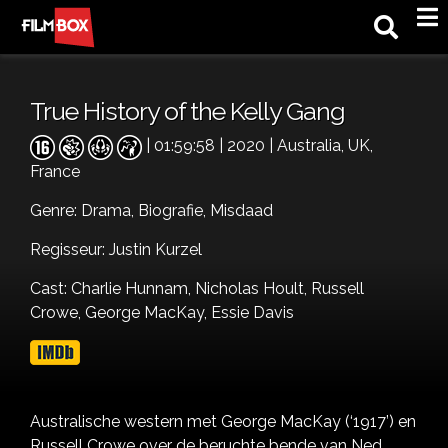
M
True History of the Kelly Gang
| 01:59:58 | 2020 | Australia, UK,
France
Genre:
Drama,
Biografie,
Misdaad
Regisseur: Justin Kurzel
Cast:
Charlie Hunnam,
Nicholas Hoult,
Russell
Crowe,
George MacKay,
Essie Davis
Australische western met George MacKay (‘1917’) en
Russell Crowe over de beruchte bende van Ned