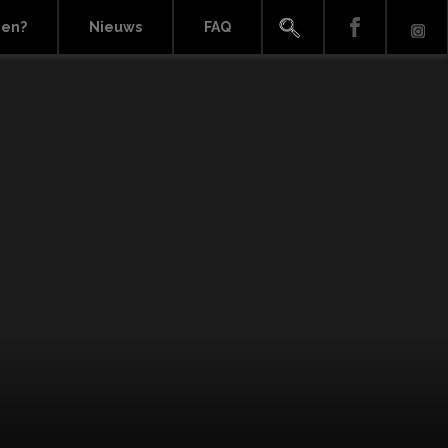
ien?
Nieuws
FAQ