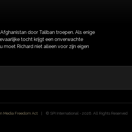
fghanistan door Taliban troepen. Als enige
gevaarlijke tocht krijgt een onverwachte
u moet Richard niet alleen voor zijn eigen
n Media Freedom Act
| ©️ SPI International - 2026. All Rights Reserved