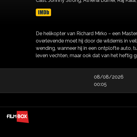
Cast:
Johnny Strong,
Athena Durner,
Raj Kala
De helikopter van Richard Mirko – een Mast
overlevende moet hij door de wildernis in vei
wending, wanneer hij in een ontplofte auto, t
leven vechten, maar ook dat van het heftig 
08/08/2026
00:05