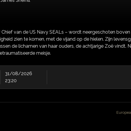
,
James Sherrill
er Chief van de US Navy SEALs – wordt neergeschoten boven A
ligheid zien te komen, met de vijand op de hielen. Zijn levens
ussen de lichamen van haar ouders, de achtjarige Zoë vindt. N
getraumatiseerde meisje.
31/08/2026
23:20
Europea