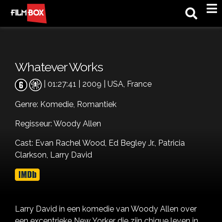
M
Whatever Works
| 01:27:41 | 2009 | USA, France
Genre:
Komedie,
Romantiek
Regisseur: Woody Allen
Cast:
Evan Rachel Wood,
Ed Begley Jr.,
Patricia
Clarkson,
Larry David
Larry David in een komedie van Woody Allen over
een excentrieke New Yorker die zijn chique leven in