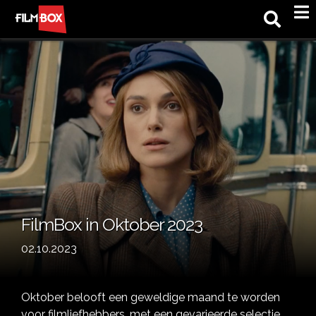
M
FilmBox in Oktober 2023
02.10.2023
Oktober belooft een geweldige maand te worden
voor filmliefhebbers, met een gevarieerde selectie