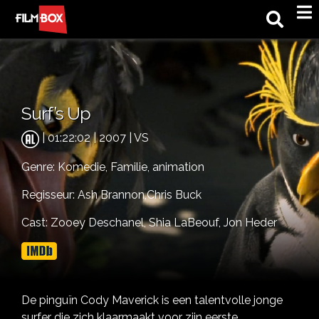
M
Surf’s Up
| 01:22:02 | 2007 | VS
Genre:
Komedie,
Familie,
animation
Regisseur: Ash Brannon,Chris Buck
Cast:
Zooey Deschanel,
Shia LaBeouf,
Jon Heder
De pinguïn Cody Maverick is een talentvolle jonge
surfer die zich klaarmaakt voor zijn eerste