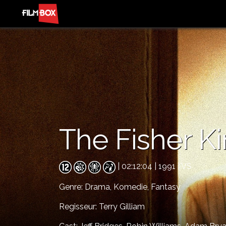
The Fisher K
| 02:12:04 | 1991 | VS
Genre:
Drama,
Komedie,
Fantasy
Regisseur: Terry Gilliam