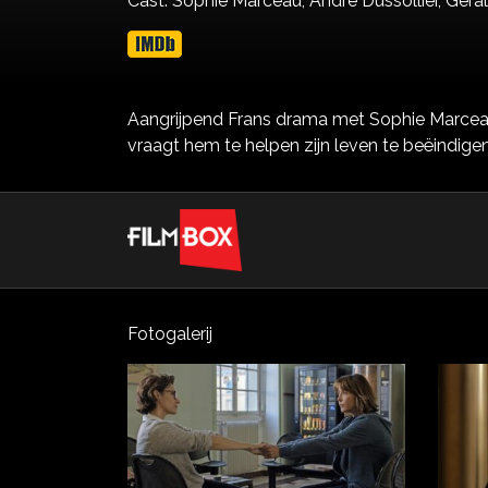
Cast:
Sophie Marceau,
André Dussollier,
Géral
Aangrijpend Frans drama met Sophie Marceau 
vraagt hem te helpen zijn leven te beëindigen
Fotogalerij