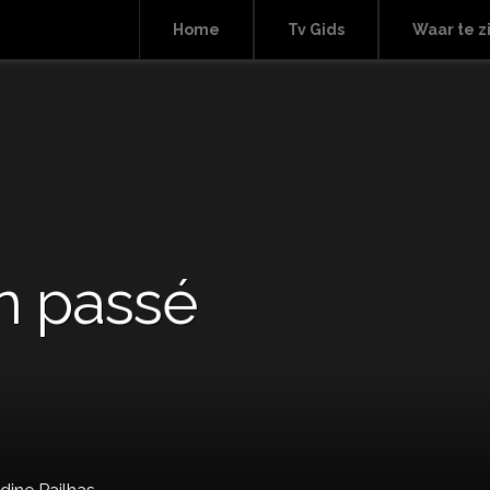
Home
Tv Gids
Waar te z
en passé