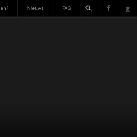
ien?
Nieuws
FAQ