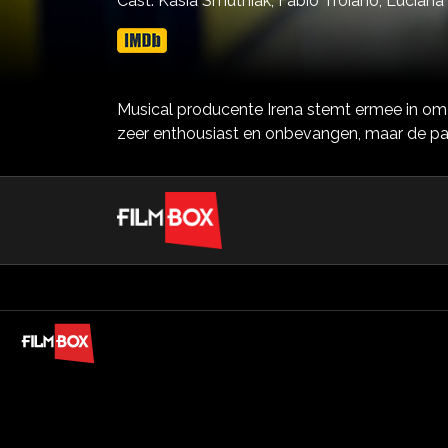
Cast:
Kasia Smutniak,
Fabio Troiano,
Luciana 
Musical producente Irena stemt ermee in om s
zeer enthousiast en onbevangen, maar de pat